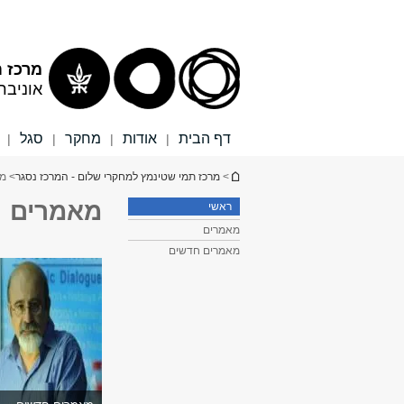
תוכן
תפריט
עליון
ראשי
מרכז ת
אוניבר
דף הבית
אודות
מחקר
סגל
|
|
|
|
הינך נמצא כאן
>
מרכז תמי שטינמץ למחקרי שלום - המרכז נסגר
> מ
מאמרים
ראשי
מאמרים
מאמרים חדשים