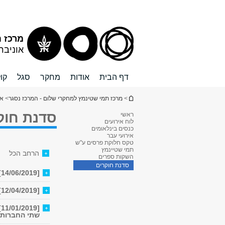
תוכן
תפריט
תפריט
עליון
ראשי
ראשי
מרכז ת
אוניבר
דף הבית
אודות
מחקר
סגל
קו
הינך נמצא כאן
>
מרכז תמי שטינמץ למחקרי שלום - המרכז נסגר
>
אי
סדנת חוק
ראשי
לוח אירועים
כנסים בינלאומים
אירועי עבר
טקס חלוקת פרסים ע"ש
תמי שטיינמץ
הרחב הכל
השקות ספרים
סדנת חוקרים
[14/06/2019] הסכסוך הישראלי-פלסטיני בהקשר החברתי-פוליטי של שתי החברות
[12/04/2019] הסכסוך הישראלי-פלסטיני בהקשר החברתי-פוליטי של שתי החברות
[
שתי החברות