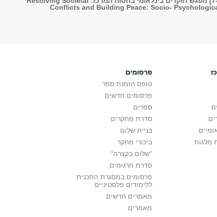
[7-10/09/2009] מפגש חוקרים בינלאומי בחסות המרכז: Resolving Societal
Conflicts and Building Peace: Socio- Psychologic
ז
פרסומים
טופס הזמנת ספר
פרסומים חדשים
ם
ספרים
ים
סדרת מחקרים
ומיים
בניית שלום
 מלגות
ביכורי מחקר
"שלום בקצרה"
סדרת תרגומים
פרסומים במסגרת התכנית
ללימודים פלסטיניים
מאמרים חדשים
מאמרים