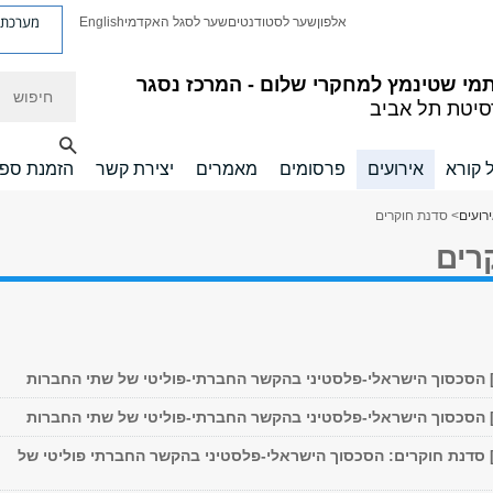
מערכת פ
אלפון
שער לסטודנטים
שער לסגל האקדמי
English
חיפוש
מי שטינמץ למחקרי שלום - המרכז נסגר
סיטת תל אביב
ל קורא
אירועים
פרסומים
מאמרים
יצירת קשר
הזמנת ספ
רועים
> סדנת חוקרים
רים
11/01/2019] סדנת חוקרים: הסכסוך הישראלי-פלסטיני בהקשר החברתי פוליטי של